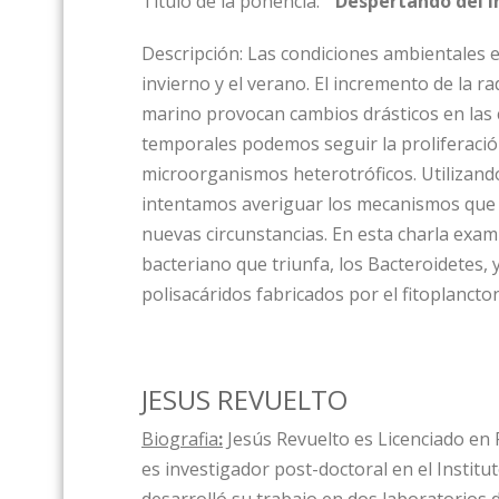
Título de la ponencia:
“
Despertando del i
Descripción:
Las condiciones ambientales e
invierno y el verano. El incremento de la ra
marino provocan cambios drásticos en las 
temporales podemos seguir la proliferación
microorganismos heterotróficos. Utilizan
intentamos averiguar los mecanismos que u
nuevas circunstancias. En esta charla exa
bacteriano que triunfa, los Bacteroidetes, 
polisacáridos fabricados por el fitoplancton
JESUS REVUELTO
Biografia
:
Jesús Revuelto es Licenciado en F
es investigador post-doctoral en el Institu