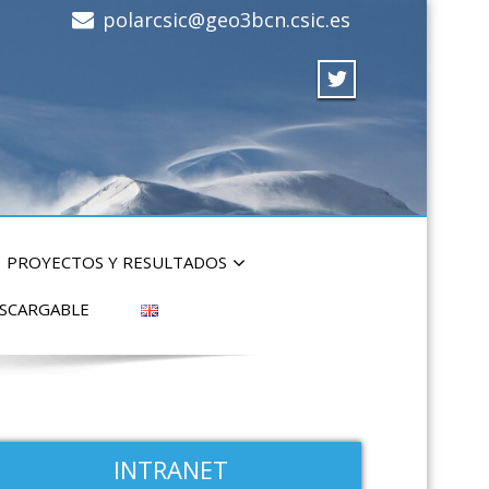
polarcsic@geo3bcn.csic.es
PROYECTOS Y RESULTADOS
ESCARGABLE
INTRANET