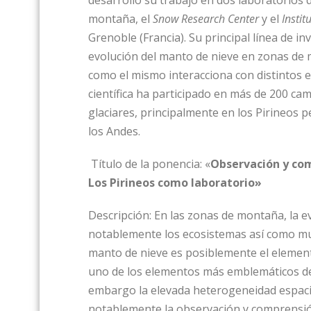
desarrolló su trabajo en dos laboratorios
montaña, el
Snow Research Center
y el
Insti
Grenoble (Francia). Su principal línea de i
evolución del manto de nieve en zonas de 
como el mismo interacciona con distintos e
científica ha participado en más de 200 ca
glaciares, principalmente en los Pirineos p
los Andes.
Título de la ponencia: «
Observación y com
Los Pirineos como laboratorio»
Descripción: En las zonas de montaña, la e
notablemente los ecosistemas así como mul
manto de nieve es posiblemente el element
uno de los elementos más emblemáticos de l
embargo la elevada heterogeneidad espaci
notablemente la observación y comprensión