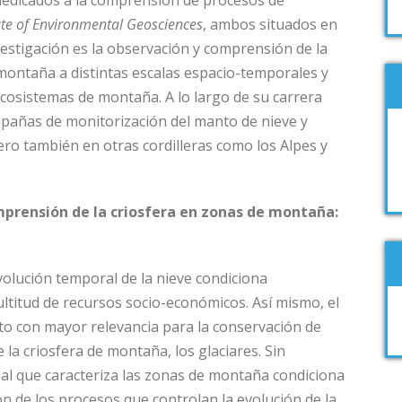
 dedicados a la comprensión de procesos de
tute of Environmental Geosciences
, ambos situados en
nvestigación es la observación y comprensión de la
montaña a distintas escalas espacio-temporales y
cosistemas de montaña. A lo largo de su carrera
mpañas de monitorización del manto de nieve y
ero también en otras cordilleras como los Alpes y
prensión de la criosfera en zonas de montaña:
volución temporal de la nieve condiciona
titud de recursos socio-económicos. Así mismo, el
o con mayor relevancia para la conservación de
a criosfera de montaña, los glaciares. Sin
al que caracteriza las zonas de montaña condiciona
 de los procesos que controlan la evolución de la