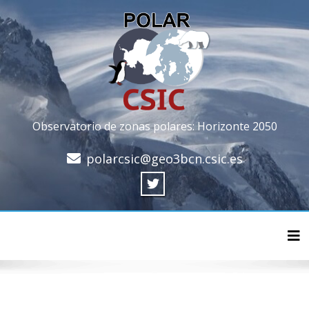
Observatorio de zonas polares: Horizonte 2050
polarcsic@geo3bcn.csic.es
Cam