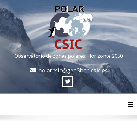
Observatorio de zonas polares: Horizonte 2050
polarcsic@geo3bcn.csic.es
Cam