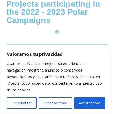
Projects participating in
the 2022 - 2023 Polar
Campaigns
Valoramos tu privacidad
Pepe Molina Cruz es
Usamos cookies para mejorar su experiencia de
videoartista y participa
navegación, mostrarle anuncios o contenidos
personalizados y analizar nuestro tráfico. Al hacer clic en
en la campaña Antarctica
“Aceptar todo” usted da su consentimiento a nuestro uso
de 2022-2023 para la
de las cookies.
realización de un
proyecto de realidad
Personalizar
Rechazar todo
Aceptar todo
virtual 360º. Puedes
Pepe Molina
seguir sus pasos a traves