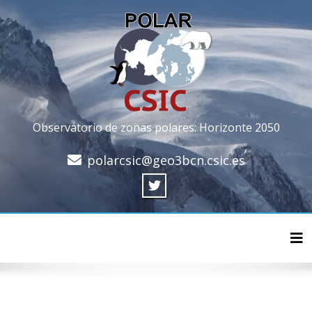
Observatorio de zonas polares: Horizonte 2050
polarcsic@geo3bcn.csic.es
Cam