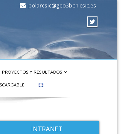
polarcsic@geo3bcn.csic.es
PROYECTOS Y RESULTADOS
ESCARGABLE
INTRANET