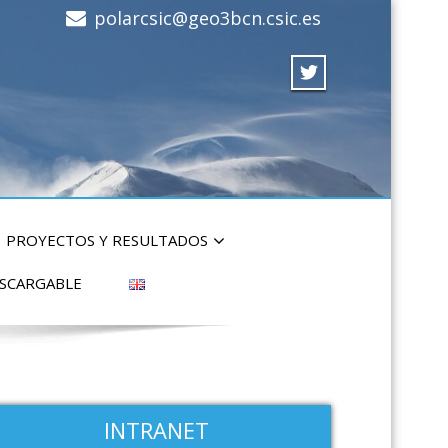
polarcsic@geo3bcn.csic.es
PROYECTOS Y RESULTADOS
ESCARGABLE
INTRANET