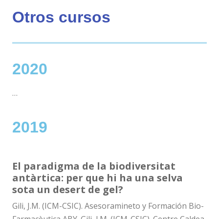
Otros cursos
2020
…
2019
El paradigma de la biodiversitat
antàrtica: per que hi ha una selva
sota un desert de gel?
Gili, J.M. (ICM-CSIC). Asesoramineto y Formación Bio-
Farmacèutica ABY. Gili, J.M. (ICM-CSIC). Centre Caldea,