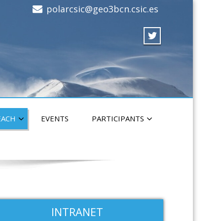
polarcsic@geo3bcn.csic.es
EACH
EVENTS
PARTICIPANTS
INTRANET