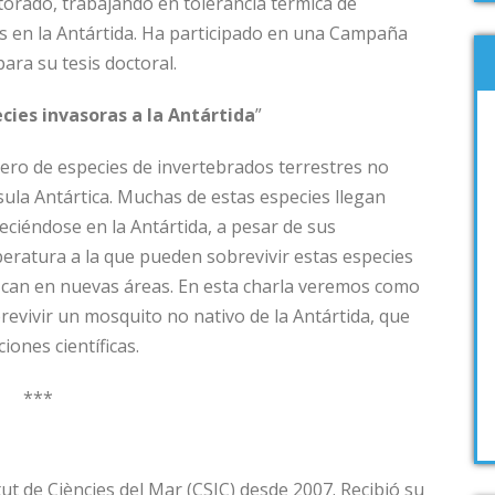
orado, trabajando en tolerancia térmica de
os en la Antártida. Ha participado en una Campaña
ara su tesis doctoral.
cies invasoras a la Antártida
”
ero de especies de invertebrados terrestres no
ula Antártica. Muchas de estas especies llegan
ciéndose en la Antártida, a pesar de sus
peratura a la que pueden sobrevivir estas especies
ezcan en nuevas áreas. En esta charla veremos como
evivir un mosquito no nativo de la Antártida, que
ones científicas.
***
tut de Ciències del Mar (CSIC) desde 2007. Recibió su