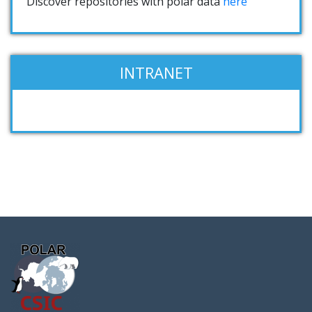
Discover repositories with polar data
here
INTRANET