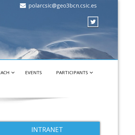
polarcsic@geo3bcn.csic.es
EACH
EVENTS
PARTICIPANTS
INTRANET